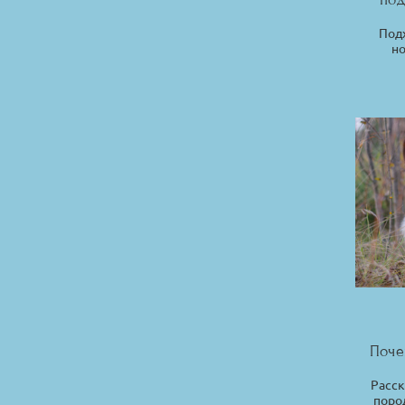
Под
но
Поче
Расск
пород