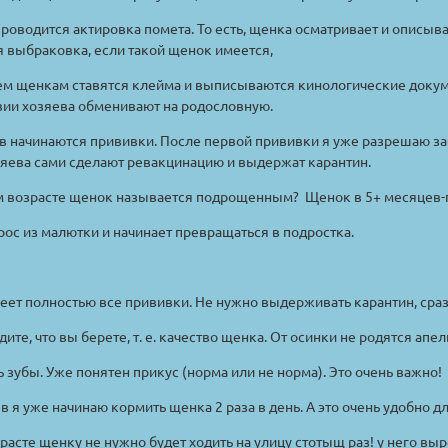
проводится актировка помета. То есть, щенка осматривает и описыва
 выбраковка, если такой щенок имеется,
ем щенкам ставятся клейма и выписываются кинологические докум
вии хозяева обменивают на родословную.
в начинаются прививки. После первой прививки я уже разрешаю заб
зяева сами сделают ревакцинацию и выдержат карантин.
ом возрасте щенок называется подрощенным? Щенок в 5+ месяцев
ос из малютки и начинает превращаться в подростка.
еет полностью все прививки. Не нужно выдерживать карантин, сразу
дите, что вы берете, т. е. качество щенка. От осинки не родятся апе
 зубы. Уже понятен прикус (норма или не норма). Это очень важно!
ев я уже начинаю кормить щенка 2 раза в день. А это очень удобно 
зрасте щенку не нужно будет ходить на улицу стотыщ раз! у него вы