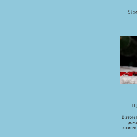
Sib
Щ
В этом 
рожд
хозяев