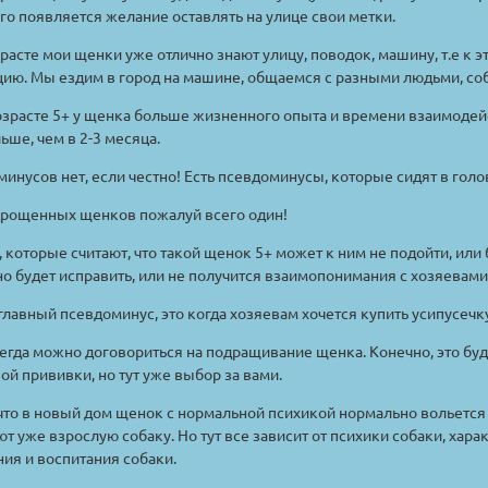
его появляется желание оставлять на улице свои метки.
зрасте мои щенки уже отлично знают улицу, поводок, машину, т.е к
цию. Мы ездим в город на машине, общаемся с разными людьми, с
возрасте 5+ у щенка больше жизненного опыта и времени взаимоде
льше, чем в 2-3 месяца.
нусов нет, если честно! Есть псевдоминусы, которые сидят в голо
дрощенных щенков пожалуй всего один!
 которые считают, что такой щенок 5+ может к ним не подойти, или
 будет исправить, или не получится взаимопонимания с хозяевами,
лавный псевдоминус, это когда хозяевам хочется купить усипусечку
егда можно договориться на подращивание щенка. Конечно, это буд
ой прививки, но тут уже выбор за вами.
что в новый дом щенок с нормальной психикой нормально вольется 
т уже взрослую собаку. Но тут все зависит от психики собаки, хара
ия и воспитания собаки.