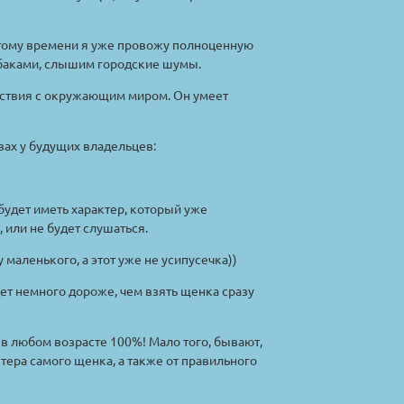
 этому времени я уже провожу полноценную
обаками, слышим городские шумы.
йствия с окружающим миром. Он умеет
вах у будущих владельцев:
 будет иметь характер, который уже
 или не будет слушаться.
 маленького, а этот уже не усипусечка))
ет немного дороже, чем взять щенка сразу
в любом возрасте 100%! Мало того, бывают,
ктера самого щенка, а также от правильного