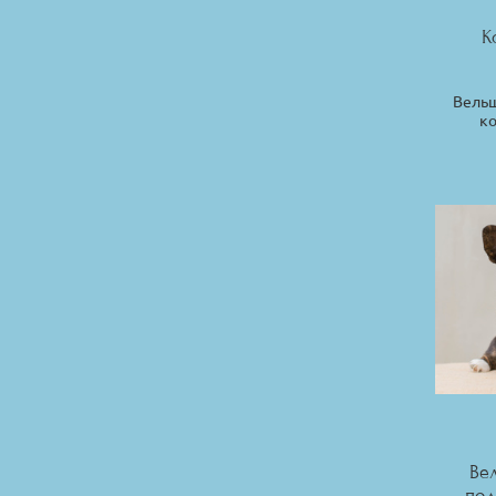
К
Вельш
ко
Ве
под