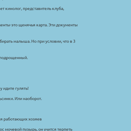
ет кинолог, представитель клуба,
енты-это щенячья карта. Эти документы
ирать малыша. Но при условии, что в 3
-подрощенный.
 идите гулять!
льсинки. Или наоборот.
для работающих хозяев
рос мочевой пузырь, он учится терпеть