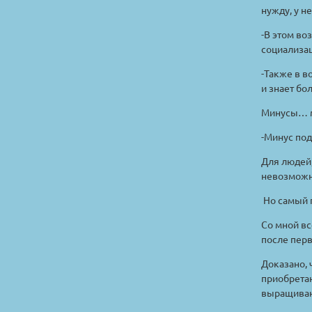
нужду, у н
-В этом во
социализа
-Также в 
и знает бо
Минусы… ми
-Минус по
Для людей,
невозможно
Но самый г
Со мной вс
после перв
Доказано, 
приобретаю
выращиван