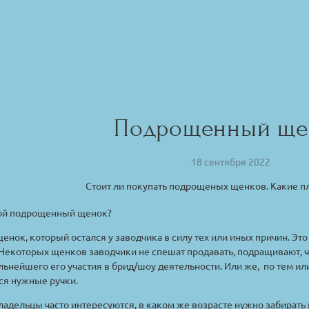
Подрощенный ще
18 сентября 2022
Стоит ли покупать подрощеных щенков. Какие 
кой подрощенный щенок?
щенок, который остался у заводчика в силу тех или иных причин. Э
Некоторых щенков заводчики не спешат продавать, подращивают, ч
льнейшего его участия в брид/шоу деятельности. Или же, по тем и
ся нужные ручки.
адельцы часто интересуются, в каком же возрасте нужно забирать