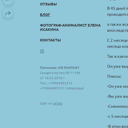
ОТЗЫВЫ
В 45 дней 
проводится
БЛОГ
а также вс
ФОТОГРАФ-АНИМАЛИСТ ЕЛЕНА
ИСАКИНА
впоследст
КОНТАКТЫ
С 2 месяце
месяца хо
Так в как
Он уже выр
Питомник ICE FANTASY
Свидетельство № 11194
Плюсы:
от 16.03.2010 г.
Тел.: +79964493312
-Он уже им
+79964493312 ( WhatsApp)
-Вы уже ви
Сайт от
wfolio
-Сменились
-с 5 месяц
-В этом во