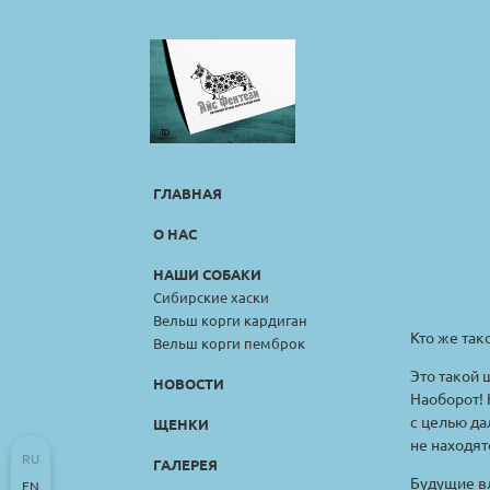
ГЛАВНАЯ
О НАС
НАШИ СОБАКИ
Сибирские хаски
Вельш корги кардиган
Кто же та
Вельш корги пемброк
Это такой 
НОВОСТИ
Наоборот! 
с целью да
ЩЕНКИ
не находят
RU
ГАЛЕРЕЯ
Будущие вл
EN