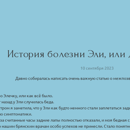
История болезни Эли, или
10 сентября 2023
Давно собиралась написать очень важную статью о межпоз
о Элечку, или как всё было.
т назад у Эли случилась беда.
ром я заметила, что у Эли как будто немного стали заплетаться зад
ло симптоматики.
за считанные часы задние лапы полностью отказали, и моя бедная
 нашим брянским врачам особо успехов не принесли. Стало понятно