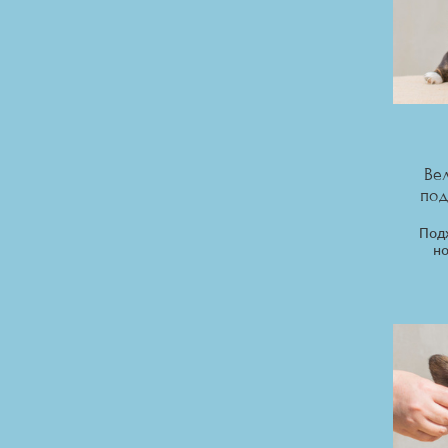
Ве
под
Под
но