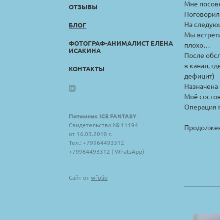
Мне посове
ОТЗЫВЫ
Поговорили
На следую
БЛОГ
Мы встрети
ФОТОГРАФ-АНИМАЛИСТ ЕЛЕНА
плохо…
ИСАКИНА
После обсл
в канал, г
КОНТАКТЫ
дефицит)
Назначена 
Моё состоя
Операция п
Питомник ICE FANTASY
Свидетельство № 11194
Продолжен
от 16.03.2010 г.
Тел.: +79964493312
+79964493312 ( WhatsApp)
Сайт от
wfolio