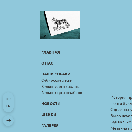
ГЛАВНАЯ
О НАС
НАШИ СОБАКИ
Сибирские хаски
Вельш корги кардиган
Вельш корги пемброк
История пр
RU
Почти 6 ле
НОВОСТИ
EN
Однажды ут
ЩЕНКИ
было нача
Буквально 
ГАЛЕРЕЯ
Метания по