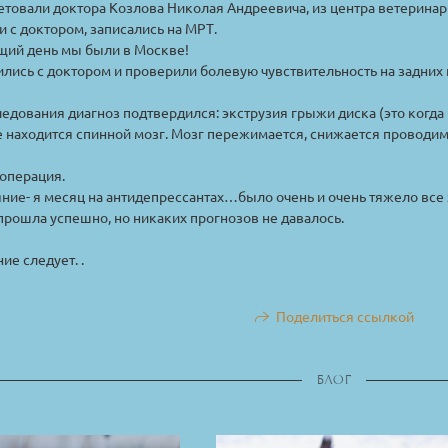
товали доктора Козлова Николая Андреевича, из центра ветеринар
 с доктором, записались на МРТ.
щий день мы были в Москве!
лись с доктором и проверили болевую чувствительность на задних 
едования диагноз подтвердился: экструзия грыжи диска (это когд
де находится спинной мозг. Мозг пережимается, снижается проводи
операция.
ние- я месяц на антидепрессантах…было очень и очень тяжело все 
рошла успешно, но никаких прогнозов не давалось.
ие следует. .
Поделиться ссылкой
БЛОГ