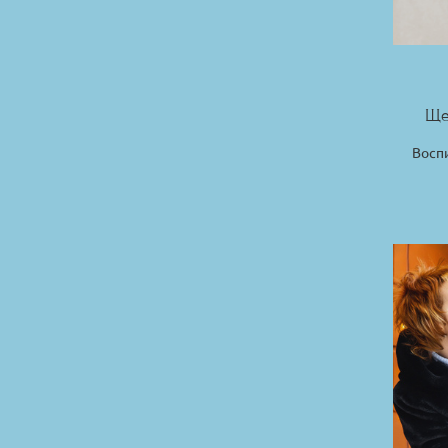
Ще
Восп