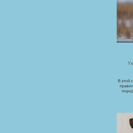
Ух
В этой 
правил
пород