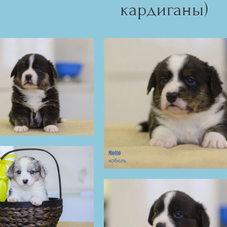
кардиганы)