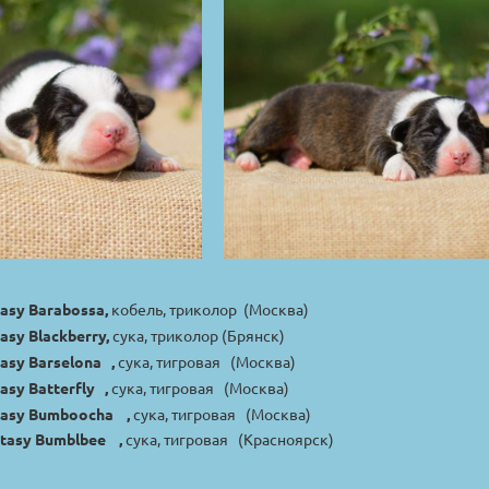
tasy Barabossa,
кобель, триколор (Москва)
tasy Blackberry,
сука, триколор (Брянск)
tasy Barselona
,
сука, тигровая (Москва)
tasy Batterfly
,
сука, тигровая (Москва)
ntasy Bumboocha
,
сука, тигровая (Москва)
antasy Bumblbee
,
сука, тигровая (Красноярск)