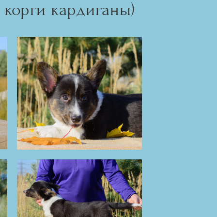
ш корги кардиганы)