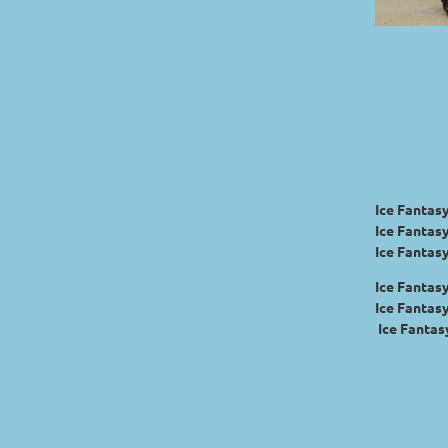
Ice Fantasy
Ice Fantasy
Ice Fantas
Ice Fantas
Ice Fantas
Ice Fantas