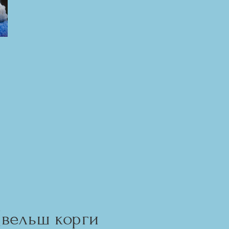
 (вельш корги