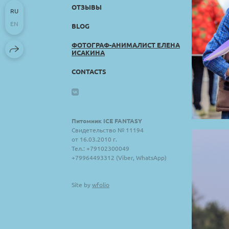
ОТЗЫВЫ
RU
EN
BLOG
ФОТОГРАФ-АНИМАЛИСТ ЕЛЕНА
ИСАКИНА
CONTACTS
Питомник ICE FANTASY
Свидетельство № 11194
от 16.03.2010 г.
Тел.: +79102300049
+79964493312 (Viber, WhatsApp)
Site by
wfolio